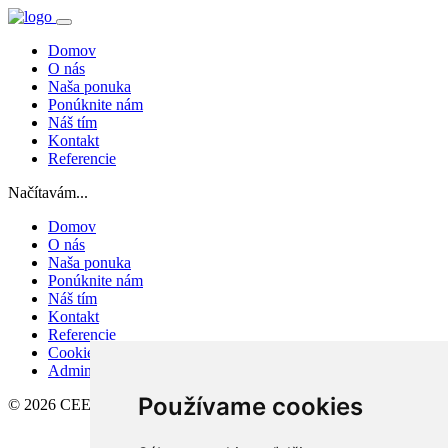
Domov
O nás
Naša ponuka
Ponúknite nám
Náš tím
Kontakt
Referencie
Načítavám...
Domov
O nás
Naša ponuka
Ponúknite nám
Náš tím
Kontakt
Referencie
Cookies
Admin
Používame cookies
© 2026 CEE Commercial, s.r.o.